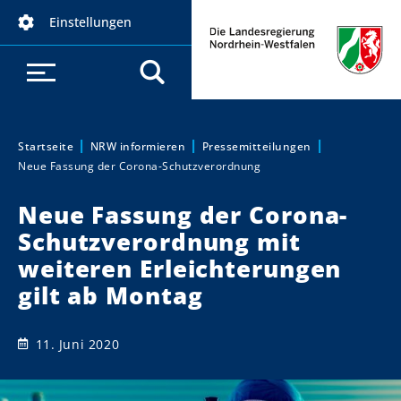
D
Einstellungen
i
r
e
k
t
z
Startseite
NRW informieren
Pressemitteilungen
Sie sind hier:
Neue Fassung der Corona-Schutzverordnung
u
m
Neue Fassung der Corona-
I
Schutzverordnung mit
n
h
weiteren Erleichterungen
a
gilt ab Montag
l
t
11. Juni 2020