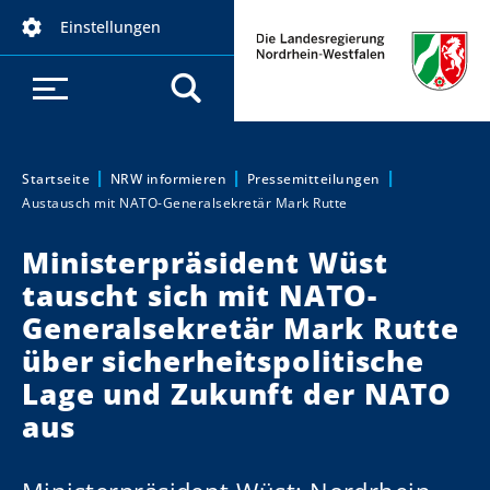
D
Einstellungen
i
r
e
k
t
z
Startseite
NRW informieren
Pressemitteilungen
Sie sind hier:
Austausch mit NATO-Generalsekretär Mark Rutte
u
m
Ministerpräsident Wüst
I
tauscht sich mit NATO-
n
h
Generalsekretär Mark Rutte
a
über sicherheitspolitische
l
Lage und Zukunft der NATO
t
aus