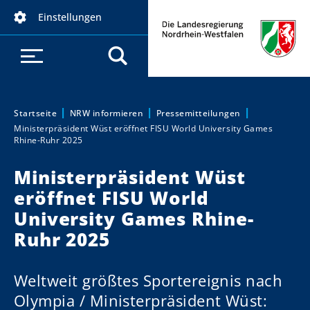
D
Einstellungen
i
r
e
k
t
z
Startseite
NRW informieren
Pressemitteilungen
Sie sind hier:
Ministerpräsident Wüst eröffnet FISU World University Games
u
Rhine-Ruhr 2025
m
I
Ministerpräsident Wüst
n
eröffnet FISU World
h
University Games Rhine-
a
Ruhr 2025
l
t
Weltweit größtes Sportereignis nach
Olympia / Ministerpräsident Wüst: