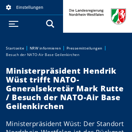
D
Einstellungen
i
r
e
k
t
z
Startseite
NRW informieren
Pressemitteilungen
Sie sind hier:
Besuch der NATO-Air Base Geilenkirchen
u
m
Ministerpräsident Hendrik
I
Wüst trifft NATO-
n
h
Generalsekretär Mark Rutte
a
/ Besuch der NATO-Air Base
l
Geilenkirchen
t
Ministerpräsident Wüst: Der Standort