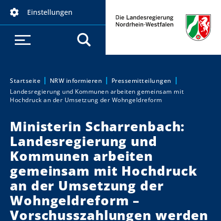
D
Einstellungen
i
r
e
k
t
z
Startseite
NRW informieren
Pressemitteilungen
Sie sind hier:
Landesregierung und Kommunen arbeiten gemeinsam mit
u
Hochdruck an der Umsetzung der Wohngeldreform
m
I
Ministerin Scharrenbach:
n
Landesregierung und
h
Kommunen arbeiten
a
gemeinsam mit Hochdruck
l
t
an der Umsetzung der
Wohngeldreform –
Vorschusszahlungen werden