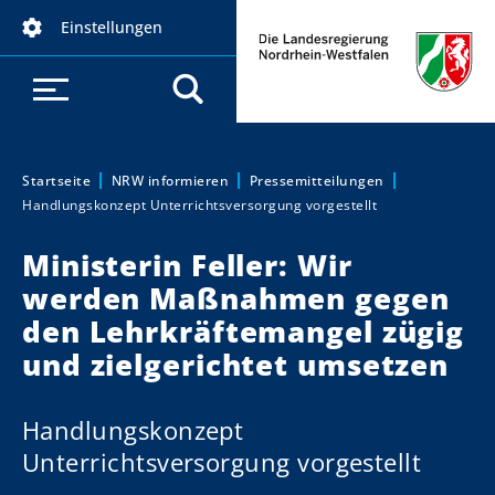
D
Einstellungen
i
r
e
k
t
z
Startseite
NRW informieren
Pressemitteilungen
Sie sind hier:
Handlungskonzept Unterrichtsversorgung vorgestellt
u
m
Ministerin Feller: Wir
I
werden Maßnahmen gegen
n
h
den Lehrkräftemangel zügig
a
und zielgerichtet umsetzen
l
t
Handlungskonzept
Unterrichtsversorgung vorgestellt