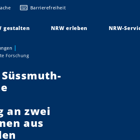
rache
Barrierefreiheit
 gestalten
NRW erleben
NRW-Servi
lungen
nte Forschung
a Süssmuth-
te
g an zwei
nnen aus
len