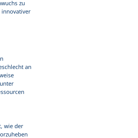
hwuchs zu
 innovativer
en
eschlecht an
sweise
 unter
Ressourcen
, wie der
vorzuheben