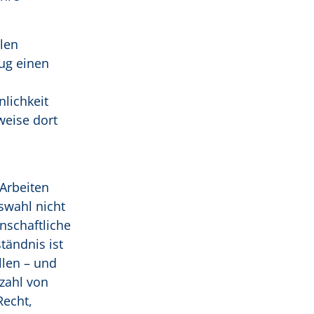
len
zug einen
lichkeit
weise dort
 Arbeiten
swahl nicht
nschaftliche
tändnis ist
llen – und
zahl von
Recht,