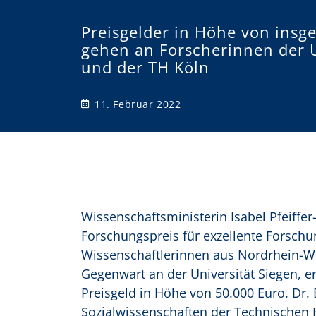
o
Preisgelder in Höhe von insg
gehen an Forscherinnen der U
n
und der TH Köln
11. Februar 2022
Wissenschaftsministerin Isabel Pfeiffe
Forschungspreis für exzellente Forsch
Wissenschaftlerinnen aus Nordrhein-Wes
Gegenwart an der Universität Siegen, er
Preisgeld in Höhe von 50.000 Euro. Dr.
Sozialwissenschaften der Technischen H