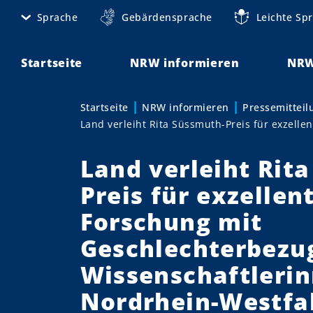
D
Sprache
Gebärdensprache
Leichte Sp
M
i
r
e
e
Startseite
NRW informieren
NRW
t
k
t
a
Startseite
NRW informieren
Pressemittei
Sie sind hier:
z
Land verleiht Rita Süssmuth-Preis für exzelle
n
u
m
a
Land verleiht Rit
I
v
n
Preis für exzellen
h
i
Forschung mit
a
g
l
Geschlechterbezu
t
a
Wissenschaftleri
t
Nordrhein-Westfa
i