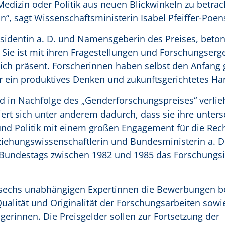
 Medizin oder Politik aus neuen Blickwinkeln zu betra
n“, sagt Wissenschaftsministerin Isabel Pfeiffer-Poen
sidentin a. D. und Namensgeberin des Preises, beton
 Sie ist mit ihren Fragestellungen und Forschungserg
lich präsent. Forscherinnen haben selbst den Anfang
r ein produktives Denken und zukunftsgerichtetes Ha
d in Nachfolge des „Genderforschungspreises“ verlie
rt sich unter anderem dadurch, dass sie ihre unters
und Politik mit einem großen Engagement für die Rec
rziehungswissenschaftlerin und Bundesministerin a. D
 Bundestags zwischen 1982 und 1985 das Forschungsin
 sechs unabhängigen Expertinnen die Bewerbungen b
alität und Originalität der Forschungsarbeiten sowi
ägerinnen. Die Preisgelder sollen zur Fortsetzung der