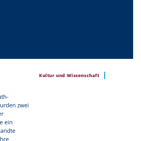
Kultur und Wissenschaft
uth-
wurden zwei
er
e ein
wandte
ihre