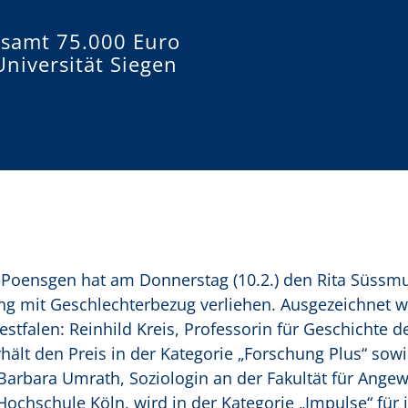
esamt 75.000 Euro
niversität Siegen
r-Poensgen hat am Donnerstag (10.2.) den Rita Süssm
ung mit Geschlechterbezug verliehen. Ausgezeichnet 
tfalen: Reinhild Kreis, Professorin für Geschichte d
hält den Preis in der Kategorie „Forschung Plus“ sowi
 Barbara Umrath, Soziologin an der Fakultät für Ange
ochschule Köln, wird in der Kategorie „Impulse“ für 