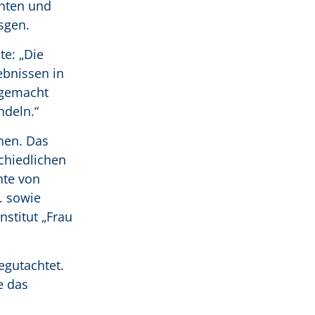
chten und
sgen.
te: „Die
ebnissen in
 gemacht
ndeln.“
hen. Das
chiedlichen
hte von
. sowie
stitut „Frau
egutachtet.
e das