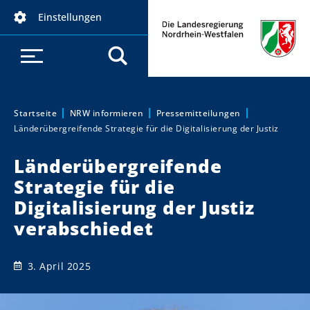
D
Einstellungen
i
r
e
k
t
z
Startseite
NRW informieren
Pressemitteilungen
Sie sind hier:
Länderübergreifende Strategie für die Digitalisierung der Justiz
u
m
Länderübergreifende
I
Strategie für die
n
h
Digitalisierung der Justiz
a
verabschiedet
l
t
3. April 2025