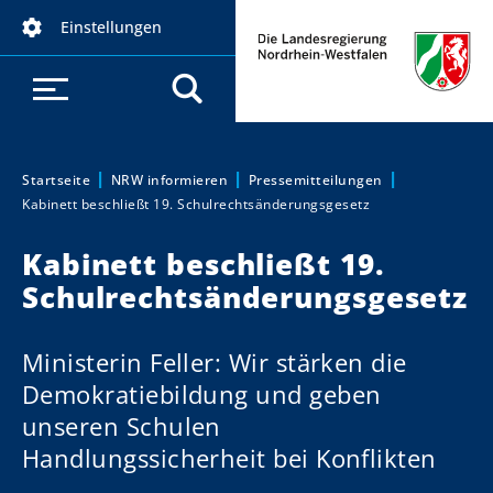
D
Einstellungen
i
r
e
k
t
z
Startseite
NRW informieren
Pressemitteilungen
Sie sind hier:
Kabinett beschließt 19. Schulrechtsänderungsgesetz
u
m
Kabinett beschließt 19.
I
Schulrechtsänderungsgesetz
n
h
a
Ministerin Feller: Wir stärken die
l
Demokratiebildung und geben
t
unseren Schulen
Handlungssicherheit bei Konflikten