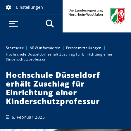
D
Einstellungen
i
r
e
k
t
z
Startseite
NRW informieren
Pressemitteilungen
Sie sind hier:
Hochschule Düsseldorf erhält Zuschlag für Einrichtung einer
u
Kinderschutzprofessur
m
I
Hochschule Düsseldorf
n
erhält Zuschlag für
h
Einrichtung einer
a
Kinderschutzprofessur
l
t
6. Februar 2025