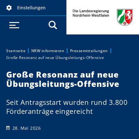
D
Einstellungen
i
r
e
k
t
z
Startseite
NRW informieren
Pressemitteilungen
Sie sind hier:
Große Resonanz auf neue Übungsleitungs-Offensive
u
m
Große Resonanz auf neue
I
Übungsleitungs-Offensive
n
h
a
Seit Antragsstart wurden rund 3.800
l
Förderanträge eingereicht
t
28. Mai 2026