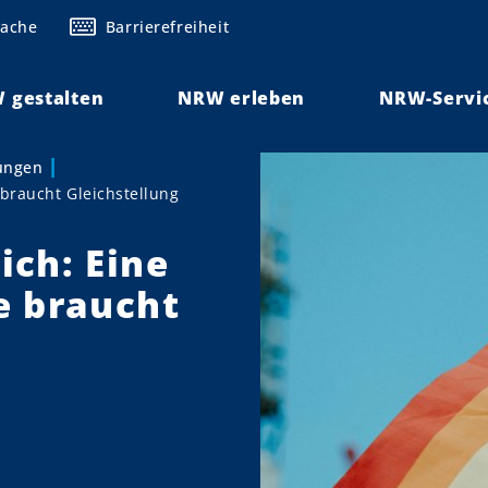
rache
Barrierefreiheit
 gestalten
NRW erleben
NRW-Servi
lungen
braucht Gleichstellung
ch: Eine
e braucht