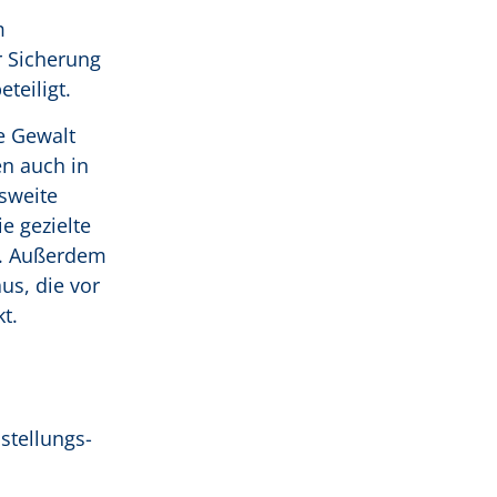
m
r Sicherung
teiligt.
e Gewalt
n auch in
sweite
e gezielte
n. Außerdem
us, die vor
kt.
stellungs-