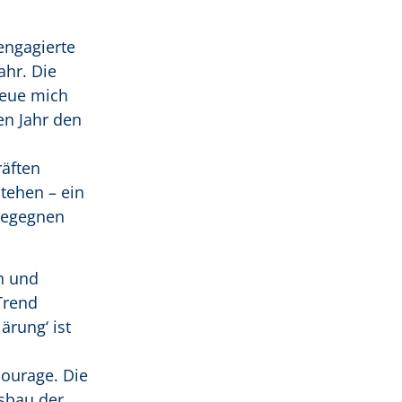
engagierte
ahr. Die
reue mich
n Jahr den
räften
tehen – ein
begegnen
n und
Trend
ärung‘ ist
courage. Die
usbau der