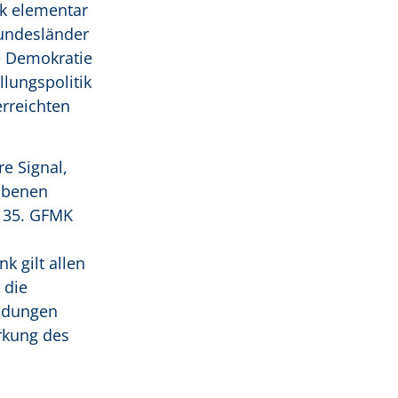
ik elementar
Bundesländer
e Demokratie
llungspolitik
erreichten
re Signal,
 Ebenen
r 35. GFMK
k gilt allen
 die
eidungen
rkung des