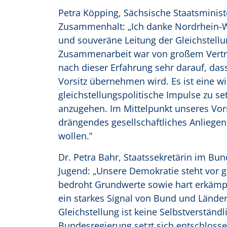
Petra Köpping, Sächsische Staatsminist
Zusammenhalt: „Ich danke Nordrhein-Wes
und souveräne Leitung der Gleichstellu
Zusammenarbeit war von großem Vertrau
nach dieser Erfahrung sehr darauf, d
Vorsitz übernehmen wird. Es ist eine w
gleichstellungspolitische Impulse zu s
anzugehen. Im Mittelpunkt unseres Vors
drängendes gesellschaftliches Anlieg
wollen.”
Dr. Petra Bahr
, Staatssekretärin im Bu
Jugend: „Unsere Demokratie steht vor 
bedroht Grundwerte sowie hart erkämpft
ein starkes Signal von Bund und Länder
Gleichstellung ist keine Selbstverständl
Bundesregierung setzt sich entschloss