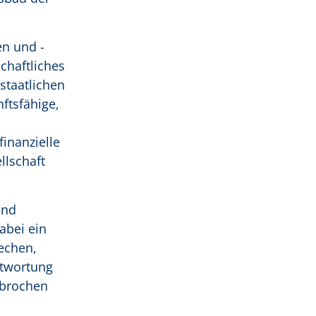
en und -
chaftliches
staatlichen
ftsfähige,
inanzielle
llschaft
und
abei ein
echen,
ntwortung
hbrochen