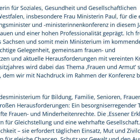
erin für Soziales, Gesundheit und Gesellschaftlichen
tfalen, insbesondere Frau Ministerin Paul, für die 
ngsminister und -ministerinnenkonferenz in diesem J
en und einer hohen Professionalität geprägt. Ich f
ass Sachsen und somit mein Ministerium im kommende
ichtige Gelegenheit, gemeinsam frauen- und
etzen und aktuelle Herausforderungen mit vereinten K
itzjahres wird dabei das Thema ‚Frauen und Armut’ s
en, dem wir mit Nachdruck im Rahmen der Konferenz 
ndesministerium für Bildung, Familie, Senioren, Fraue
großen Herausforderungen: Ein besorgniserregender 
e Frauen- und Minderheitenrechte. Die ‚Essener Erkl
n für Gleichstellung und eine wehrhafte Gesellschaft.
ichkeit – sie erfordert täglichen Einsatz, Mut und Zivil
en für gleiche Chancen, Schutz vor Gewalt und den A