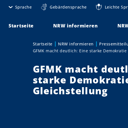
D
Sprache
Gebärdensprache
Leichte Sp
M
i
r
e
e
Startseite
NRW informieren
NRW
t
k
t
a
Startseite
NRW informieren
Pressemittei
Sie sind hier:
z
GFMK macht deutlich: Eine starke Demokratie 
n
u
m
a
GFMK macht deutli
I
v
n
starke Demokrati
h
i
Gleichstellung
a
g
l
t
a
t
i