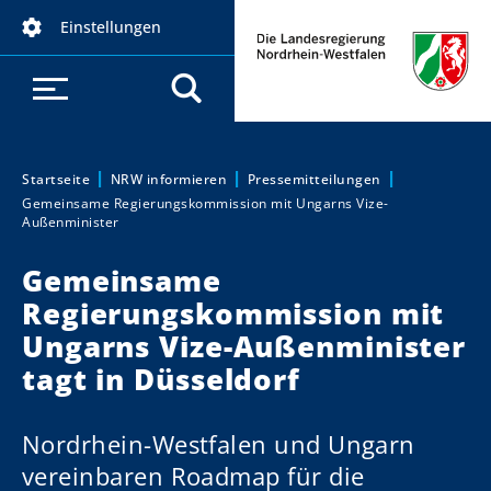
D
Einstellungen
i
r
e
k
t
z
Startseite
NRW informieren
Pressemitteilungen
Sie sind hier:
Gemeinsame Regierungskommission mit Ungarns Vize-
u
Außenminister
m
I
Gemeinsame
n
Regierungskommission mit
h
Ungarns Vize-Außenminister
a
tagt in Düsseldorf
l
t
Nordrhein-Westfalen und Ungarn
vereinbaren Roadmap für die