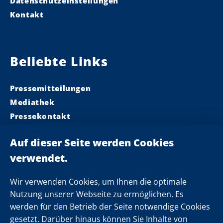
Datenschutzeinstellungen
Kontakt
Beliebte Links
Pressemitteilungen
Mediathek
Pressekontakt
Ministerpräsident
Landeskabinett
Einsamkeit
Newsletter
Wir verwenden Cookies, um Ihnen die optimale
Nutzung unserer Webseite zu ermöglichen. Es
werden für den Betrieb der Seite notwendige Cookies
Folgen Sie uns
gesetzt. Darüber hinaus können Sie Inhalte von