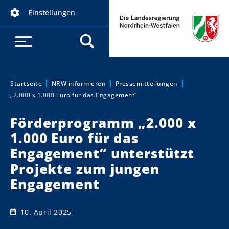
D
Einstellungen
i
r
e
k
t
z
Startseite
NRW informieren
Pressemitteilungen
Sie sind hier:
„2.000 x 1.000 Euro für das Engagement“
u
m
Förderprogramm „2.000 x
I
1.000 Euro für das
n
h
Engagement“ unterstützt
a
Projekte zum jungen
l
Engagement
t
10. April 2025