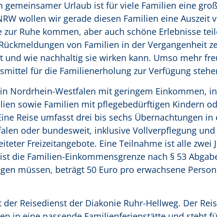
n gemeinsamer Urlaub ist für viele Familien eine groß
NRW wollen wir gerade diesen Familien eine Auszeit 
sie zur Ruhe kommen, aber auch schöne Erlebnisse tei
 Rückmeldungen von Familien in der Vergangenheit ze
t und wie nachhaltig sie wirken kann. Umso mehr fre
mittel für die Familienerholung zur Verfügung stehe
n in Nordrhein-Westfalen mit geringem Einkommen, i
lien sowie Familien mit pflegebedürftigen Kindern o
ine Reise umfasst drei bis sechs Übernachtungen in 
falen oder bundesweit, inklusive Vollverpflegung und
iteter Freizeitangebote. Eine Teilnahme ist alle zwei 
 ist die Familien-Einkommensgrenze nach § 53 Abga
ringen müssen, beträgt 50 Euro pro erwachsene Perso
der Reisedienst der Diakonie Ruhr-Hellweg. Der Reise
ien in eine passende Familienferienstätte und steht fü