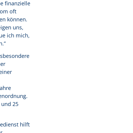
e finanzielle
vom oft
len können.
igen uns,
ue ich mich,
n.“
nsbesondere
der
einer
Jahre
benordnung.
n und 25
dienst hilft
r