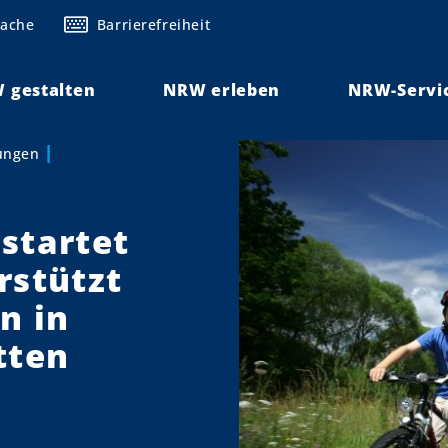
rache
Barrierefreiheit
 gestalten
NRW erleben
NRW-Servi
lungen
startet
rstützt
n in
tten