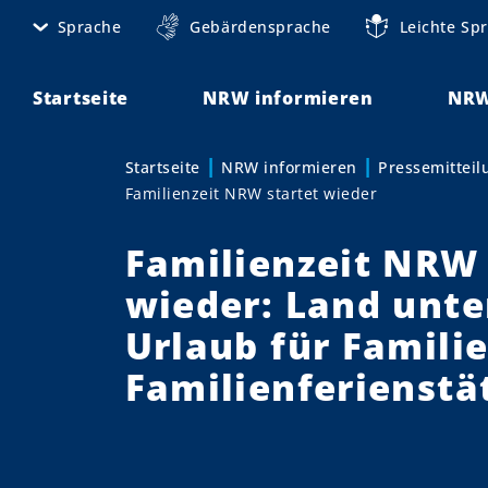
D
Sprache
Gebärdensprache
Leichte Sp
M
i
r
e
e
Startseite
NRW informieren
NRW
t
k
t
a
Startseite
NRW informieren
Pressemittei
Sie sind hier:
z
Familienzeit NRW startet wieder
n
u
m
a
Familienzeit NRW 
I
v
n
wieder: Land unte
h
i
Urlaub für Familie
a
g
l
Familienferienstä
t
a
t
i