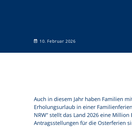
o
n
10. Februar 2026
Auch in diesem Jahr haben Familien mi
Erholungsurlaub in einer Familienferie
NRW“ stellt das Land 2026 eine Million 
Antragsstellungen für die Osterferien s