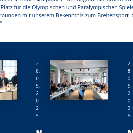
e Platz für die Olympischen und Paralympischen Spiel
verbunden mit unserem Bekenntnis zum Breitensport, 
“
2
2
8.
8.
0
0
5.
5.
2
2
0
0
2
2
F
o
5
5
t
o:
L
N