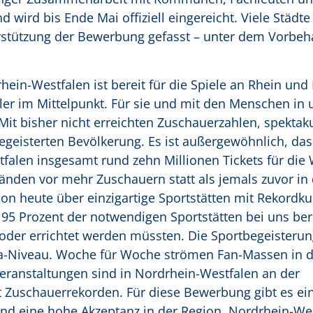
 wird bis Ende Mai offiziell eingereicht. Viele Städte
rstützung der Bewerbung gefasst – unter dem Vorbeha
ein-Westfalen ist bereit für die Spiele an Rhein und 
ler im Mittelpunkt. Für sie und mit den Menschen in
 Mit bisher nicht erreichten Zuschauerzahlen, spektak
egeisterten Bevölkerung. Es ist außergewöhnlich, das
falen insgesamt rund zehn Millionen Tickets für die
nden vor mehr Zuschauern statt als jemals zuvor in 
on heute über einzigartige Sportstätten mit Rekordku
 95 Prozent der notwendigen Sportstätten bei uns ber
oder errichtet werden müssten. Die Sportbegeisterun
-Niveau. Woche für Woche strömen Fan-Massen in d
eranstaltungen sind in Nordrhein-Westfalen an der
t Zuschauerrekorden. Für diese Bewerbung gibt es ei
nd eine hohe Akzeptanz in der Region. Nordrhein-We