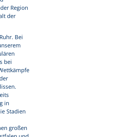
 der Region
lt der
Ruhr. Bei
 unserem
ulären
s bei
 Wettkämpfe
der
lissen.
eits
g in
ie Stadien
nen großen
stfalen und