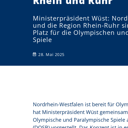
Rhein und Ruhr
o
Ministerpräsident Wüst: Nord
n
und die Region Rhein-Ruhr si
Platz für die Olympischen un
Spiele
28. Mai 2025
Nordrhein-Westfalen ist bereit für Oly
hat Ministerpräsident Wüst gemeinsam m
Olympische und Paralympische Spiele
(DOSB) vorgestellt. Das Konzept ist i