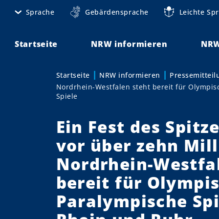
D
Sprache
Gebärdensprache
Leichte Sp
M
i
r
e
e
Startseite
NRW informieren
NRW
t
k
t
a
Startseite
NRW informieren
Pressemittei
Sie sind hier:
z
Nordrhein-Westfalen steht bereit für Olympi
n
u
Spiele
m
a
I
Ein Fest des Spitz
v
n
vor über zehn Mil
h
i
a
Nordrhein-Westfa
g
l
bereit für Olympi
t
a
Paralympische Spi
t
i