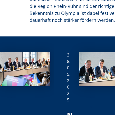
die Region Rhein-Ruhr sind der richtig
Bekenntnis zu Olympia ist dabei fest 
dauerhaft noch stärker fördern werden.
2
8.
0
5.
2
0
2
F
F
o
o
5
t
t
o:
o:
L
L
N