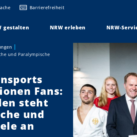
rache
Barrierefreiheit
 gestalten
NRW erleben
NRW-Servi
lungen
sche und Paralympische
ensports
lionen Fans:
len steht
sche und
ele an