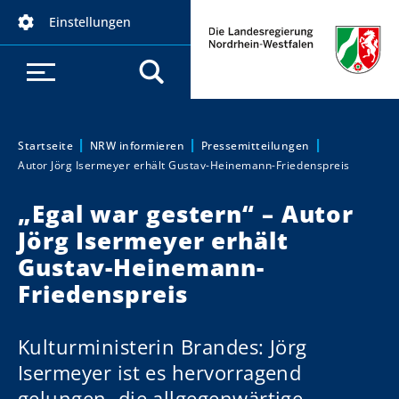
D
Einstellungen
i
r
e
k
t
z
Startseite
NRW informieren
Pressemitteilungen
Sie sind hier:
Autor Jörg Isermeyer erhält Gustav-Heinemann-Friedenspreis
u
m
„Egal war gestern“ – Autor
I
Jörg Isermeyer erhält
n
h
Gustav-Heinemann-
a
Friedenspreis
l
t
Kulturministerin Brandes: Jörg
Isermeyer ist es hervorragend
gelungen, die allgegenwärtige