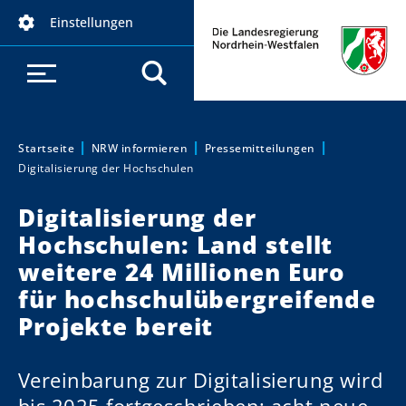
D
Einstellungen
i
r
e
k
t
z
Startseite
NRW informieren
Pressemitteilungen
Sie sind hier:
Digitalisierung der Hochschulen
u
m
Digitalisierung der
I
Hochschulen: Land stellt
n
h
weitere 24 Millionen Euro
a
für hochschulübergreifende
l
Projekte bereit
t
Vereinbarung zur Digitalisierung wird