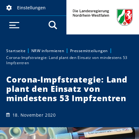
D
Einstellungen
i
r
e
k
t
z
Startseite
NRW informieren
Pressemitteilungen
Sie sind hier:
Corona-Impfstrategie: Land plant den Einsatz von mindestens 53
u
Impfzentren
m
I
Corona-Impfstrategie: Land
n
plant den Einsatz von
h
mindestens 53 Impfzentren
a
l
t
18. November 2020