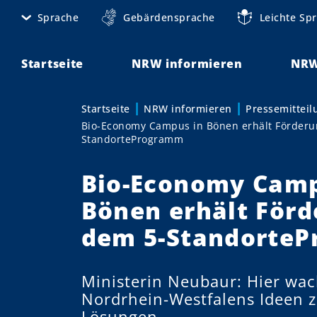
D
Sprache
Gebärdensprache
Leichte Sp
M
i
r
e
e
Startseite
NRW informieren
NRW
t
k
t
a
Startseite
NRW informieren
Pressemittei
Sie sind hier:
z
Bio-Economy Campus in Bönen erhält Förderu
n
u
StandorteProgramm
m
a
I
Bio-Economy Camp
v
n
Bönen erhält Förd
h
i
a
dem 5-Standorte
g
l
t
a
Ministerin Neubaur: Hier wa
t
Nordrhein-Westfalens Ideen z
i
Lösungen