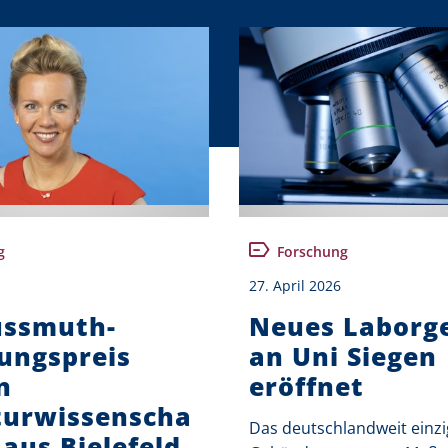
g
Forschung
27. April 2026
üssmuth-
Neues Laborg
ungspreis
an Uni Siegen
n
eröffnet
turwissenscha
Das deutschlandweit einzi
 aus Bielefeld