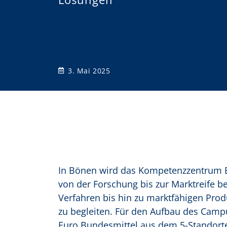
o
n
3. Mai 2025
In Bönen wird das Kompetenzzentrum B
von der Forschung bis zur Marktreife beg
Verfahren bis hin zu marktfähigen Pro
zu begleiten. Für den Aufbau des Camp
Euro Bundesmittel aus dem 5-Standort