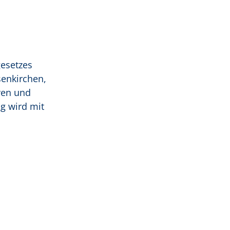
gesetzes
senkirchen,
ven und
ng wird mit