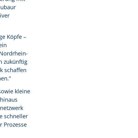
eubaur
iver
ge Köpfe –
ein
 Nordrhein-
n zukünftig
k schaffen
hen.“
owie kleine
 hinaus
nnetzwerk
e schneller
r Prozesse