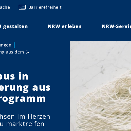
rache
Barrierefreiheit
 gestalten
NRW erleben
NRW-Servi
lungen
ng aus dem 5-
us in
erung aus
Programm
chsen im Herzen
u marktreifen