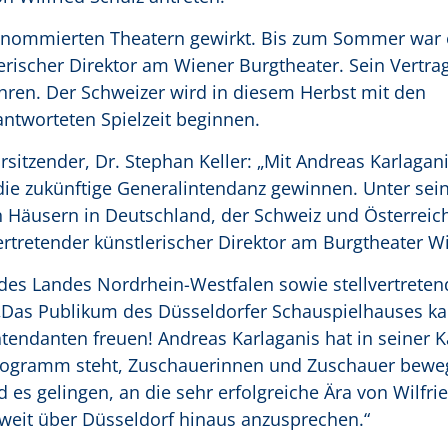
renommierten Theatern gewirkt. Bis zum Sommer war e
erischer Direktor am Wiener Burgtheater. Sein Vertrag
ahren. Der Schweizer wird in diesem Herbst mit den
antworteten Spielzeit beginnen.
sitzender, Dr. Stephan Keller: „Mit Andreas Karlagan
ie zukünftige Generalintendanz gewinnen. Unter sein
n Häusern in Deutschland, der Schweiz und Österreic
lvertretender künstlerischer Direktor am Burgtheater W
 des Landes Nordrhein-Westfalen sowie stellvertreten
 „Das Publikum des Düsseldorfer Schauspielhauses ka
endanten freuen! Andreas Karlaganis hat in seiner K
s Programm steht, Zuschauerinnen und Zuschauer bewe
d es gelingen, an die sehr erfolgreiche Ära von Wilfri
weit über Düsseldorf hinaus anzusprechen.“