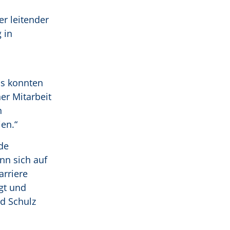
r leitender
 in
is konnten
er Mitarbeit
h
ien.“
de
nn sich auf
arriere
gt und
ed Schulz