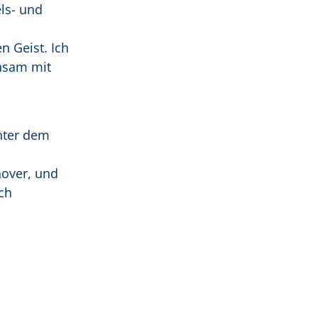
els- und
 Geist. Ich
insam mit
nter dem
nover, und
ch