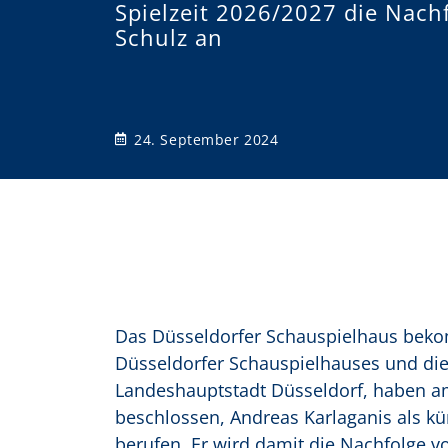
Spielzeit 2026/2027 die Nachf
o
Schulz an
n
24. September 2024
Das Düsseldorfer Schauspielhaus beko
Düsseldorfer Schauspielhauses und die
Landeshauptstadt Düsseldorf, haben am
beschlossen, Andreas Karlaganis als kü
berufen. Er wird damit die Nachfolge vo