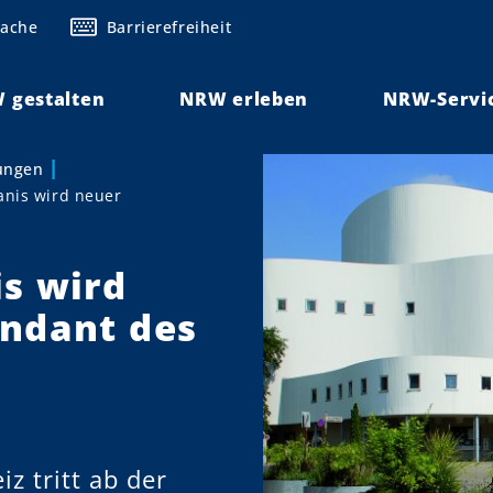
rache
Barrierefreiheit
 gestalten
NRW erleben
NRW-Servi
lungen
anis wird neuer
s wird
endant des
z tritt ab der