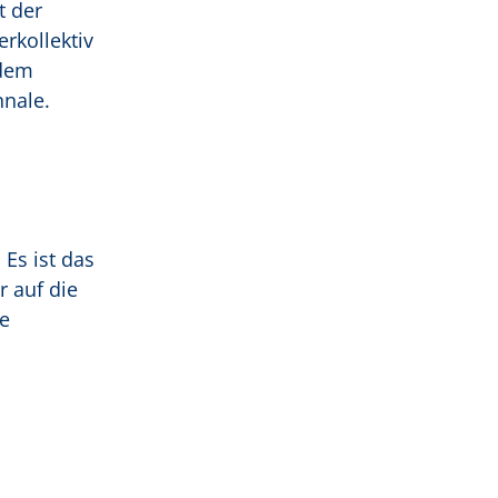
t der
rkollektiv
 dem
nale.
Es ist das
r auf die
e