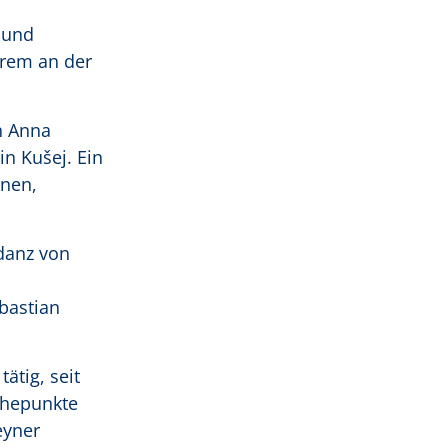
 und
erem an der
n Anna
n Kušej. Ein
nnen,
ndanz von
bastian
ätig, seit
Höhepunkte
eyner