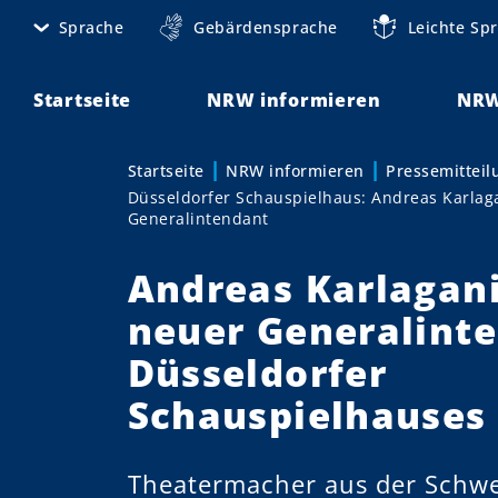
D
Sprache
Gebärdensprache
Leichte Sp
M
i
r
e
e
Startseite
NRW informieren
NRW
t
k
t
a
Startseite
NRW informieren
Pressemittei
Sie sind hier:
z
Düsseldorfer Schauspielhaus: Andreas Karlag
n
u
Generalintendant
m
a
I
Andreas Karlagani
v
n
neuer Generalint
h
i
a
Düsseldorfer
g
l
Schauspielhauses
t
a
t
Theatermacher aus der Schwei
i