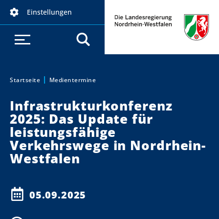
D
Einstellungen
i
r
e
k
t
z
Startseite
Medientermine
Sie sind hier:
u
Infrastrukturkonferenz
m
2025: Das Update für
I
leistungsfähige
n
h
Verkehrswege in Nordrhein-
a
Westfalen
l
t
05.09.2025