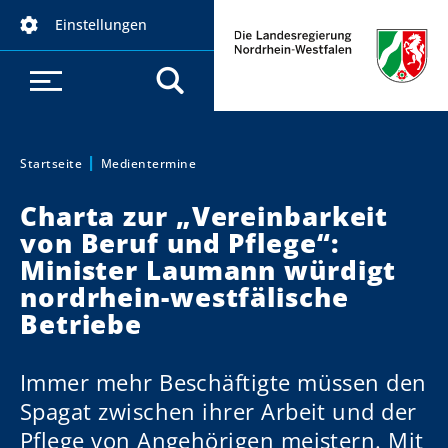
D
Einstellungen
i
r
e
k
t
z
Startseite
Medientermine
Sie sind hier:
u
Charta zur „Vereinbarkeit
m
von Beruf und Pflege“:
I
Minister Laumann würdigt
n
h
nordrhein-westfälische
a
Betriebe
l
t
Immer mehr Beschäftigte müssen den
Spagat zwischen ihrer Arbeit und der
Pflege von Angehörigen meistern. Mit