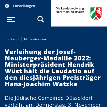
D
Einstellungen
i
r
e
k
t
z
Startseite
Medientermine
Sie sind hier:
u
Verleihung der Josef-
m
Neuberger-Medaille 2022:
I
Ministerpräsident Hendrik
n
h
Wüst hält die Laudatio auf
a
den diesjährigen Preisträger
l
Hans-Joachim Watzke
t
Die Jüdische Gemeinde Düsseldorf
verleiht am Donnerstag, 3. November