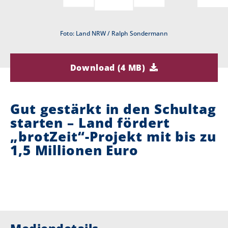
i
Foto: Land NRW / Ralph Sondermann
e
r
Download (4 MB)
:
Gut gestärkt in den Schultag
starten – Land fördert
„brotZeit“-Projekt mit bis zu
1,5 Millionen Euro