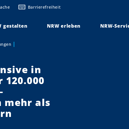
rache
Barrierefreiheit
 gestalten
NRW erleben
NRW-Servi
lungen
sive in
r 120.000
–
 mehr als
ern