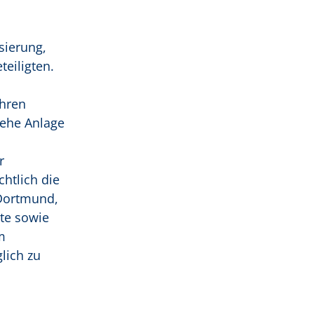
sierung,
eiligten.
hren
ehe Anlage
r
htlich die
 Dortmund,
te sowie
m
lich zu