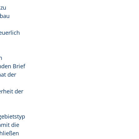
 zu
sbau
euerlich
n
den Brief
at der
rheit der
ebietstyp
mit die
hließen