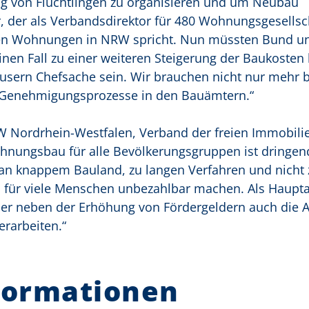
ung von Flüchtlingen zu organisieren und um Neubau
, der als Verbandsdirektor für 480 Wohnungsgesellsc
onen Wohnungen in NRW spricht. Nun müssten Bund u
nen Fall zu einer weiteren Steigerung der Baukoste
sern Chefsache sein. Wir brauchen nicht nur mehr 
 Genehmigungsprozesse in den Bauämtern.“
W Nordrhein-Westfalen, Verband der freien Immobili
nungsbau für alle Bevölkerungsgruppen ist dringen
r an knappem Bauland, zu langen Verfahren und nicht z
 für viele Menschen unbezahlbar machen. Als Haupta
r neben der Erhöhung von Fördergeldern auch die Ab
rarbeiten.“
formationen