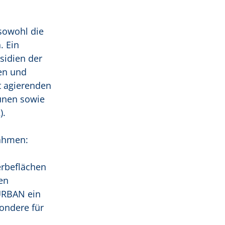
sowohl die
. Ein
sidien der
en und
 agierenden
unen sowie
).
nahmen:
erbeflächen
en
URBAN ein
ondere für