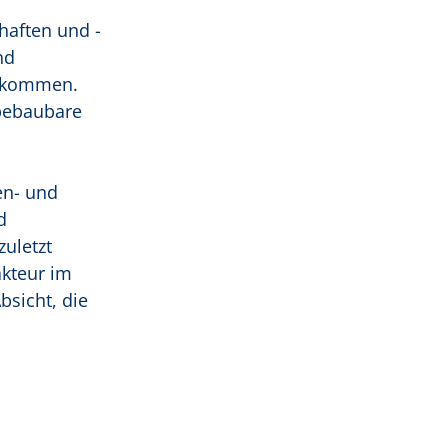
haften und -
nd
n kommen.
bebaubare
en- und
d
uletzt
kteur im
sicht, die