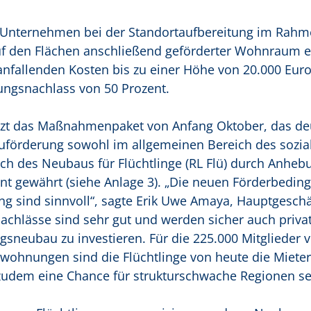
m Unternehmen bei der Standortaufbereitung im Rahm
 den Flächen anschließend geförderter Wohnraum en
anfallenden Kosten bis zu einer Höhe von 20.000 Euro
ngsnachlass von 50 Prozent.
t das Maßnahmenpaket von Anfang Oktober, das deu
uförderung sowohl im allgemeinen Bereich des sozia
h des Neubaus für Flüchtlinge (RL Flü) durch Anheb
ent gewährt (siehe Anlage 3). „Die neuen Förderbedi
g sind sinnvoll“, sagte Erik Uwe Amaya, Hauptgeschä
chlässe sind sehr gut und werden sicher auch priva
sneubau zu investieren. Für die 225.000 Mitglieder 
wohnungen sind die Flüchtlinge von heute die Mieter
dem eine Chance für strukturschwache Regionen sei