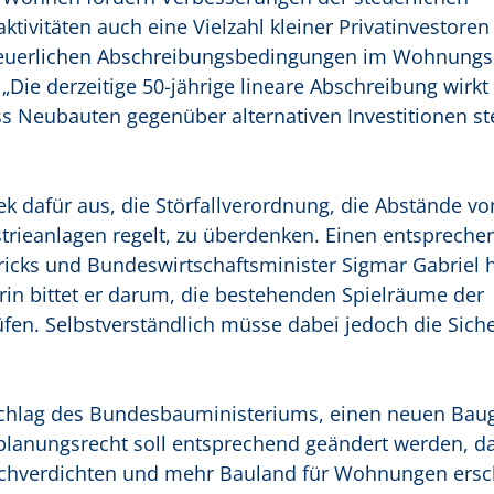
vitäten auch eine Vielzahl kleiner Privatinvestoren
steuerlichen Abschreibungsbedingungen im Wohnung
 „Die derzeitige 50-jährige lineare Abschreibung wirkt
s Neubauten gegenüber alternativen Investitionen st
k dafür aus, die Störfallverordnung, die Abstände vo
ieanlagen regelt, zu überdenken. Einen entsprechen
cks und Bundeswirtschaftsminister Sigmar Gabriel h
arin bittet er darum, die bestehenden Spielräume der
en. Selbstverständlich müsse dabei jedoch die Siche
schlag des Bundesbauministeriums, einen neuen Baug
planungsrecht soll entsprechend geändert werden, da
hverdichten und mehr Bauland für Wohnungen ersc