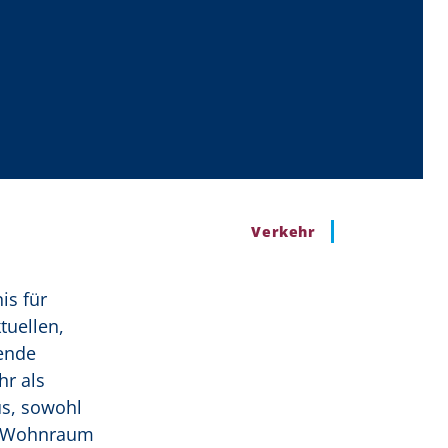
Verkehr
is für
tuellen,
ende
hr als
us, sowohl
en Wohnraum