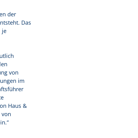
en der
tsteht. Das
 je
tlich
len
ung von
ngungen im
ftsführer
te
von Haus &
 von
n.“