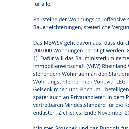
für alle.“
Bausteine der Wohnungsbauoffensive 
Bauerleichterungen, steuerliche Vergün
Das MBWSV geht davon aus, dass durc
200.000 Wohnungen benötigt werden. 8
1). Dafür will das Bauministerium ge
Immobilienwirtschaft (VdW) Rheinland W
stehendem Wohnraum an den Start bring
Wohnungsunternehmen Vonovia, LEG, VB
Gelsenkirchen und Bochum - beteiligen.
später auch an Privatanbieter. In dem 
vertretbaren Mindeststandard für die
entlasten. Ziel ist es, Ende November 20
Minister Groschek und das Bündnis fü