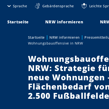
D
Sprache
Gebärdensprache
Leichte Sp
M
i
r
e
e
Startseite
NRW informieren
NRW
t
k
t
a
Startseite
NRW informieren
Pressemittei
Sie sind hier:
z
Wohnungsbauoffensive in NRW
n
u
m
a
Wohnungsbauoffen
I
v
n
NRW: Strategie fü
h
i
neue Wohnungen 
a
g
l
Flächenbedarf von
t
a
2.500 Fußballfeld
t
i