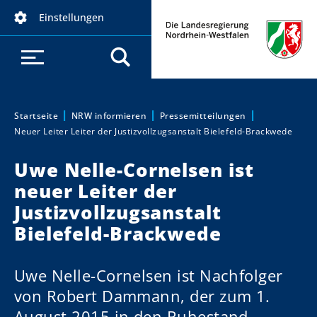
D
Einstellungen
i
r
e
k
t
z
Startseite
NRW informieren
Pressemitteilungen
Sie sind hier:
Neuer Leiter Leiter der Justizvollzugsanstalt Bielefeld-Brackwede
u
m
Uwe Nelle-Cornelsen ist
I
neuer Leiter der
n
h
Justizvollzugsanstalt
a
Bielefeld-Brackwede
l
t
Uwe Nelle-Cornelsen ist Nachfolger
von Robert Dammann, der zum 1.
August 2015 in den Ruhestand