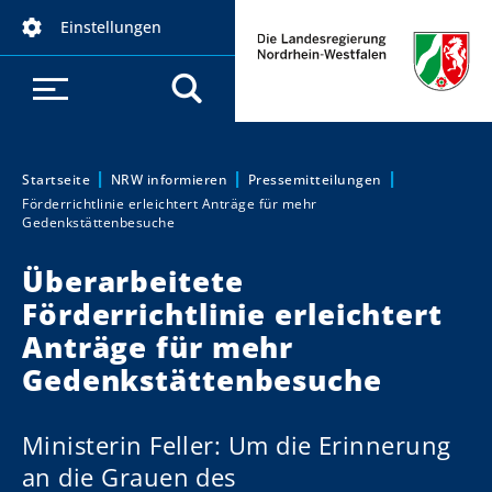
D
Einstellungen
i
r
e
k
t
z
Startseite
NRW informieren
Pressemitteilungen
Sie sind hier:
Förderrichtlinie erleichtert Anträge für mehr
u
Gedenkstättenbesuche
m
I
Überarbeitete
n
Förderrichtlinie erleichtert
h
Anträge für mehr
a
Gedenkstättenbesuche
l
t
Ministerin Feller: Um die Erinnerung
an die Grauen des