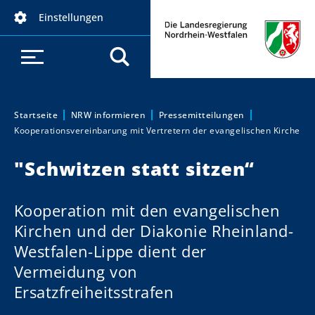
D
Einstellungen
i
r
e
k
t
z
Startseite
NRW informieren
Pressemitteilungen
Sie sind hier:
Kooperationsvereinbarung mit Vertretern der evangelischen Kirche
u
m
"Schwitzen statt sitzen“
I
n
h
Kooperation mit den evangelischen
a
Kirchen und der Diakonie Rheinland-
l
Westfalen-Lippe dient der
t
Vermeidung von
Ersatzfreiheitsstrafen