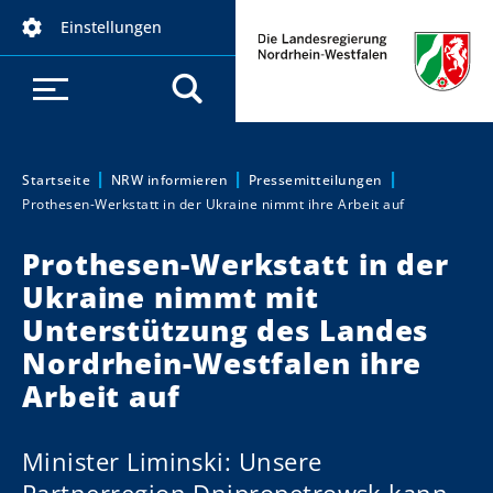
D
Einstellungen
i
r
e
k
t
z
Startseite
NRW informieren
Pressemitteilungen
Sie sind hier:
Prothesen-Werkstatt in der Ukraine nimmt ihre Arbeit auf
u
m
Prothesen-Werkstatt in der
I
Ukraine nimmt mit
n
h
Unterstützung des Landes
a
Nordrhein-Westfalen ihre
l
Arbeit auf
t
Minister Liminski: Unsere