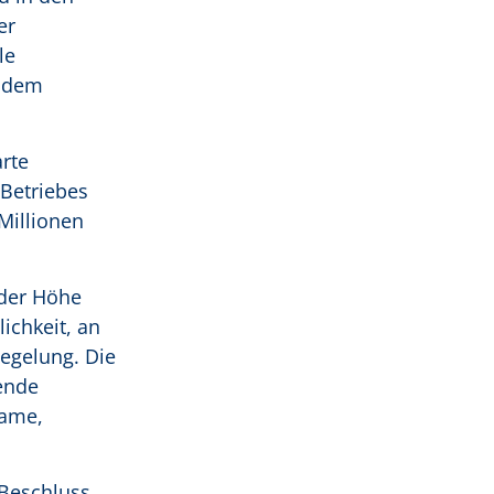
er
le
b dem
rte
 Betriebes
Millionen
 der Höhe
ichkeit, an
Regelung. Die
ende
Name,
 Beschluss