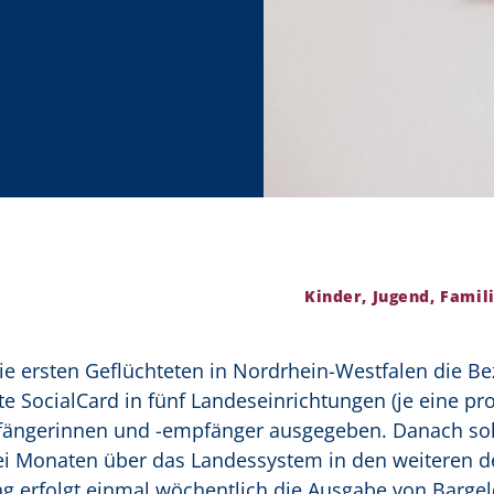
Kinder, Jugend, Famili
ie ersten Geflüchteten in Nordrhein-Westfalen die Bez
e SocialCard in fünf Landeseinrichtungen (je eine pr
fängerinnen und -empfänger ausgegeben. Danach sol
ei Monaten über das Landessystem in den weiteren de
ng erfolgt einmal wöchentlich die Ausgabe von Bargel