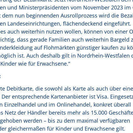
nnen und Ministerpräsidenten vom November 2023 im 
 dem nun beginnenden Ausrollprozess wird die Bezah
en Landeseinrichtungen, flächendeckend eingeführ
ies auch weiterhin nutzen wollen, können von einer O
chtig, dass gerade Familien auch weiterhin Bargeld 
nderkleidung auf Flohmärkten günstiger kaufen zu k
öglich ist. Auch deshalb gilt in Nordrhein-Westfalen 
 Kinder wie für Erwachsene.“
:
te Debitkarte, die sowohl als Karte als auch über ein
er entsprechende Kartenanbieter ist Visa. Eingeset
n Einzelhandel und im Onlinehandel, konkret überall 
as Netz der Händler bereits mehr als 15.000 Geschäft
bgehoben werden – bis zu dem maximal verfügbaren
der gleichermaßen für Kinder und Erwachsene gilt.