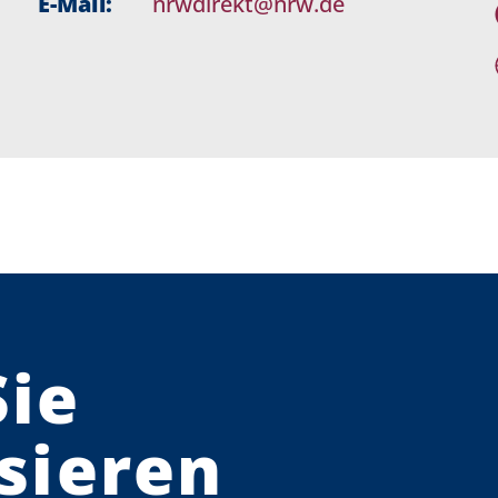
E-Mail:
nrwdirekt@nrw.de
Sie
sieren