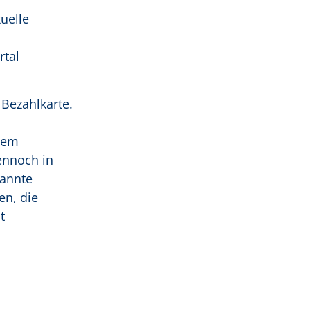
uelle
rtal
Bezahlkarte.
dem
ennoch in
nannte
en, die
t