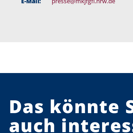
E-Mail:
presse@mkjfgfi.nrw.de
Das könnte 
auch interes