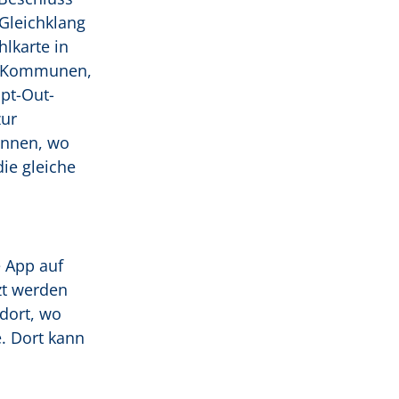
Gleichklang
lkarte in
t. Kommunen,
pt-Out-
zur
önnen, wo
die gleiche
e App auf
zt werden
dort, wo
e. Dort kann