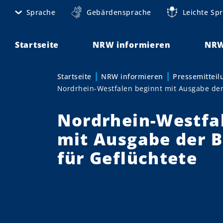
D
Sprache
Gebärdensprache
Leichte Sp
M
i
r
e
e
Startseite
NRW informieren
NRW
t
k
t
a
Startseite
NRW informieren
Pressemittei
Sie sind hier:
z
Nordrhein-Westfalen beginnt mit Ausgabe der
n
u
m
a
Nordrhein-Westfa
I
v
n
mit Ausgabe der 
h
i
für Geflüchtete
a
g
l
t
a
t
i