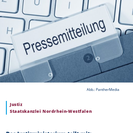
Abb.: PantherMedia
Justiz
Staatskanzlei Nordrhein-Westfalen