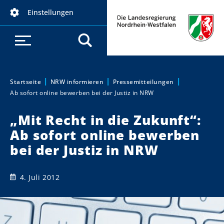
D
Einstellungen
i
r
e
k
t
z
Startseite
NRW informieren
Pressemitteilungen
Sie sind hier:
Ab sofort online bewerben bei der Justiz in NRW
u
m
„Mit Recht in die Zukunft“:
I
Ab sofort online bewerben
n
h
bei der Justiz in NRW
a
l
4. Juli 2012
t