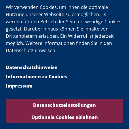
„Lindenstraße“ angepackt hat. Er hat Nachwuchs
Wir verwenden Cookies, um Ihnen die optimale
Nutzung unserer Webseite zu ermöglichen. Es
gefördert, er war Gründungsmitglied der
werden für den Betrieb der Seite notwendige Cookies
Deutschen Filmakademie und hat die Filmkultur
gesetzt. Darüber hinaus können Sie Inhalte von
in Deutschland aktiv mitgestaltet.
Drittanbietern erlauben. Ein Widerruf ist jederzeit
Hans W. Geißendörfer hat Vielfalt im deutschen
möglich. Weitere Informationen finden Sie in den
Fernsehen geprägt.
Datenschutzhinweisen.
Wir ehren heute das Lebenswerk Ihres Vaters.
Datenschutzhinweise
Bitte übermitteln Sie ihm unseren herzlichen
Informationen zu Cookies
Glückwunsch und unseren Dank für dieses
Impressum
außergewöhnliche Engagement.
Datenschutzeinstellungen
Ricarda Hofmann
Optionale Cookies ablehnen
„Busenfreundin“ – das ist ein ganz besonderer