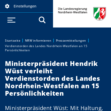
D
Einstellungen
i
r
e
k
t
z
Startseite
NRW informieren
Pressemitteilungen
Sie sind hier:
Verdienstorden des Landes Nordrhein-Westfalen an 15
u
Persönlichkeiten
m
I
Ministerpräsident Hendrik
n
Wüst verleiht
h
Verdienstorden des Landes
a
Nordrhein-Westfalen an 15
l
t
Persönlichkeiten
Ministerpräsident Wüst: Mit Haltung,