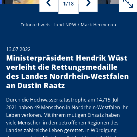
1
/
18
Fotonachweis: Land NRW / Mark Hermenau
13.07.2022
Ministerpräsident Hendrik Wüst
verleiht die Rettungsmedaille
des Landes Nordrhein-Westfalen
an Dustin Raatz
Durch die Hochwasserkatastrophe am 14./15. Juli
hr
hr
hr
hr
hr
hr
hr
hr
hr
hr
hr
hr
hr
hr
hr
hr
hr
hr
2021 haben 49 Menschen in Nordrhein-Westfalen ihr
Leben verloren. Mit ihrem mutigen Einsatz haben
viele Menschen in den betroffenen Regionen des
Landes zahlreiche Leben gerettet. In Würdigung