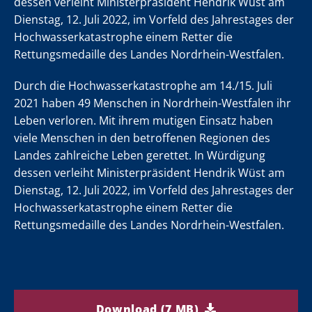
m
m
m
m
m
m
m
m
m
m
m
m
m
m
m
m
m
m
dessen verleiht Ministerpräsident Hendrik Wüst am
er
er
er
er
er
er
er
er
er
er
er
er
er
er
er
er
er
er
Dienstag, 12. Juli 2022, im Vorfeld des Jahrestages der
Hochwasserkatastrophe einem Retter die
Rettungsmedaille des Landes Nordrhein-Westfalen.
Durch die Hochwasserkatastrophe am 14./15. Juli
hr
hr
hr
hr
hr
hr
hr
hr
hr
hr
hr
hr
hr
hr
hr
hr
hr
hr
2021 haben 49 Menschen in Nordrhein-Westfalen ihr
Leben verloren. Mit ihrem mutigen Einsatz haben
viele Menschen in den betroffenen Regionen des
Landes zahlreiche Leben gerettet. In Würdigung
m
m
m
m
m
m
m
m
m
m
m
m
m
m
m
m
m
m
dessen verleiht Ministerpräsident Hendrik Wüst am
er
er
er
er
er
er
er
er
er
er
er
er
er
er
er
er
er
er
Dienstag, 12. Juli 2022, im Vorfeld des Jahrestages der
Hochwasserkatastrophe einem Retter die
Rettungsmedaille des Landes Nordrhein-Westfalen.
Download (7 MB)