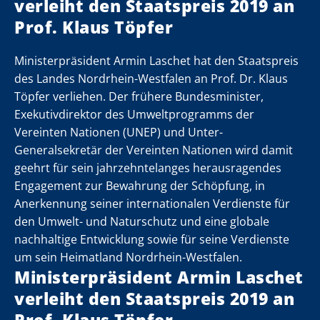
verleiht den Staatspreis 2019 an
Prof. Klaus Töpfer
is
is
is
is
is
is
is
is
is
is
is
is
is
is
is
is
is
is
is
is
is
is
is
is
is
is
is
is
is
is
is
is
Ministerpräsident Armin Laschet hat den Staatspreis
des Landes Nordrhein-Westfalen an Prof. Dr. Klaus
Töpfer verliehen. Der frühere Bundesminister,
Exekutivdirektor des Umweltprogramms der
Vereinten Nationen (UNEP) und Unter-
t
t
t
t
t
t
t
t
t
t
t
t
t
t
t
t
t
t
t
t
t
t
t
t
t
t
t
t
t
t
t
t
Generalsekretär der Vereinten Nationen wird damit
geehrt für sein jahrzehntelanges herausragendes
Engagement zur Bewahrung der Schöpfung, in
Anerkennung seiner internationalen Verdienste für
den Umwelt- und Naturschutz und eine globale
nachhaltige Entwicklung sowie für seine Verdienste
um sein Heimatland Nordrhein-Westfalen.
Ministerpräsident Armin Laschet
verleiht den Staatspreis 2019 an