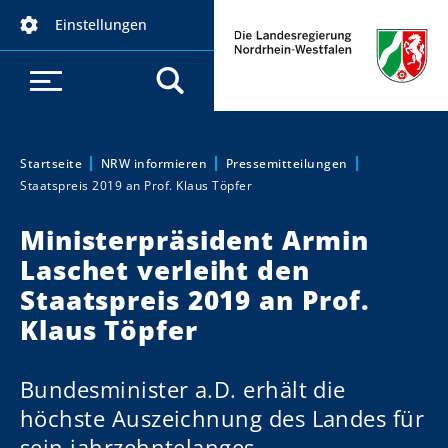
D
Einstellungen
i
r
e
k
t
z
Startseite
NRW informieren
Pressemitteilungen
Sie sind hier:
Staatspreis 2019 an Prof. Klaus Töpfer
u
m
Ministerpräsident Armin
I
Laschet verleiht den
n
h
Staatspreis 2019 an Prof.
a
Klaus Töpfer
l
t
Bundesminister a.D. erhält die
höchste Auszeichnung des Landes für
sein jahrzehntelanges