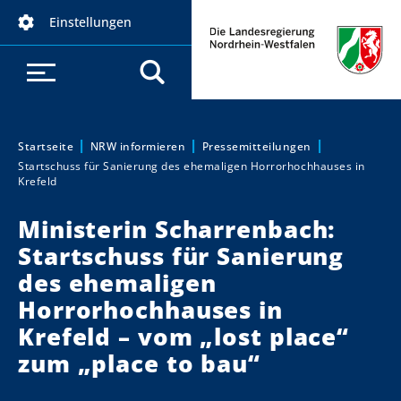
D
Einstellungen
i
r
e
k
t
z
Startseite
NRW informieren
Pressemitteilungen
Sie sind hier:
Startschuss für Sanierung des ehemaligen Horrorhochhauses in
u
Krefeld
m
I
Ministerin Scharrenbach:
n
Startschuss für Sanierung
h
des ehemaligen
a
Horrorhochhauses in
l
t
Krefeld – vom „lost place“
zum „place to bau“