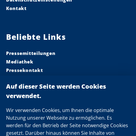
Kontakt
Beliebte Links
Pressemitteilungen
Mediathek
Pressekontakt
Ministerpräsident
Landeskabinett
Einsamkeit
Newsletter
Wir verwenden Cookies, um Ihnen die optimale
Nutzung unserer Webseite zu ermöglichen. Es
werden für den Betrieb der Seite notwendige Cookies
Folgen Sie uns
gesetzt. Darüber hinaus können Sie Inhalte von