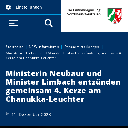
D
Einstellungen
i
r
e
k
t
z
Startseite
NRW informieren
Pressemitteilungen
Sie sind hier:
Ministerin Neubaur und Minister Limbach entzünden gemeinsam 4.
u
Kerze am Chanukka-Leuchter
m
I
Ministerin Neubaur und
n
Minister Limbach entzünden
h
gemeinsam 4. Kerze am
a
Chanukka-Leuchter
l
t
11. Dezember 2023