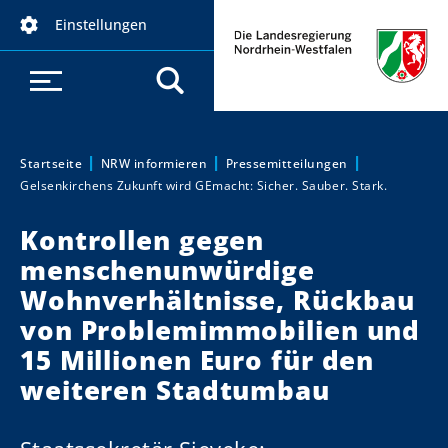
D
Einstellungen
i
r
e
k
t
z
Startseite
NRW informieren
Pressemitteilungen
Sie sind hier:
Gelsenkirchens Zukunft wird GEmacht: Sicher. Sauber. Stark.
u
m
Kontrollen gegen
I
menschenunwürdige
n
h
Wohnverhältnisse, Rückbau
a
von Problemimmobilien und
l
15 Millionen Euro für den
t
weiteren Stadtumbau