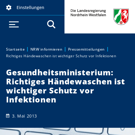
D
Einstellungen
i
r
e
k
t
z
Startseite
NRW informieren
Pressemitteilungen
Sie sind hier:
Richtiges Händewaschen ist wichtiger Schutz vor Infektionen
u
m
Gesundheitsministerium:
I
Richtiges Händewaschen ist
n
h
wichtiger Schutz vor
a
Infektionen
l
t
3. Mai 2013