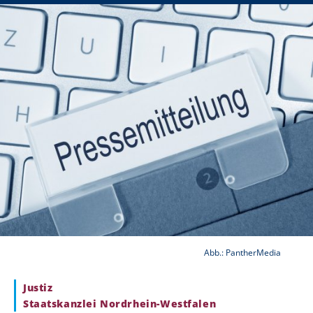
Abb.: PantherMedia
Justiz
Staatskanzlei Nordrhein-Westfalen