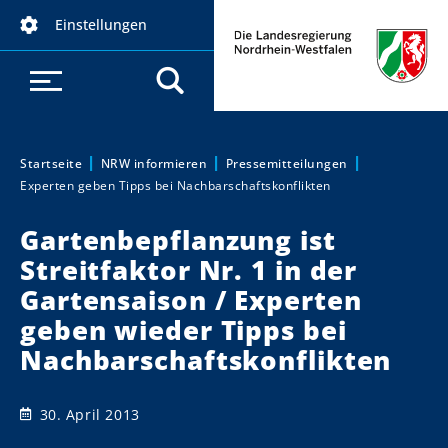
D
Einstellungen
i
r
e
k
t
z
Startseite
NRW informieren
Pressemitteilungen
Sie sind hier:
Experten geben Tipps bei Nachbarschaftskonflikten
u
m
Gartenbepflanzung ist
I
Streitfaktor Nr. 1 in der
n
h
Gartensaison / Experten
a
geben wieder Tipps bei
l
Nachbarschaftskonflikten
t
30. April 2013