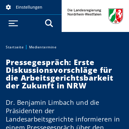
D
Einstellungen
i
r
e
k
t
z
Startseite
Medientermine
Sie sind hier:
u
Pressegespräch: Erste
m
Diskussionsvorschläge für
I
die Arbeitsgerichtsbarkeit
n
h
der Zukunft in NRW
a
l
Dr. Benjamin Limbach und die
t
Präsidenten der
Landesarbeitsgerichte informieren in
einem Pressegespräch über den