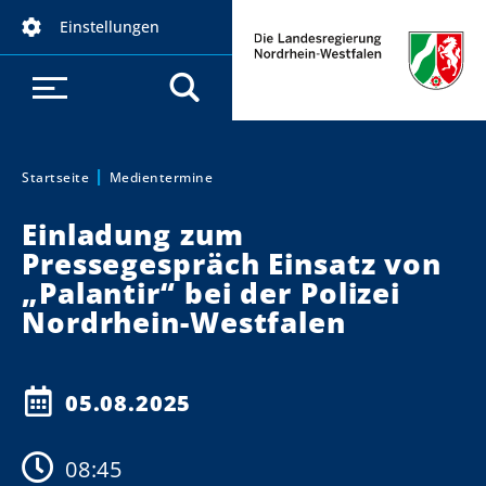
D
Einstellungen
i
r
e
k
t
z
Startseite
Medientermine
Sie sind hier:
u
Einladung zum
m
Pressegespräch Einsatz von
I
„Palantir“ bei der Polizei
n
h
Nordrhein-Westfalen
a
l
t
05.08.2025
08:45