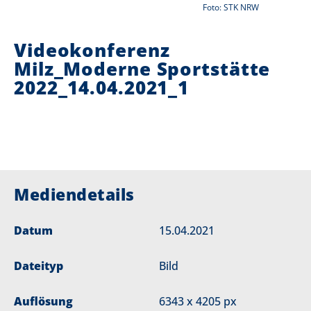
Foto: STK NRW
i
Videokonferenz
e
Milz_Moderne Sportstätte
r
2022_14.04.2021_1
:
Mediendetails
Datum
15.04.2021
Dateityp
Bild
Auflösung
6343 x 4205 px