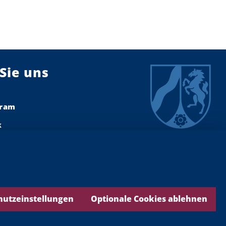
Sie uns
gram
k
dIn
ook
ds
hutzeinstellungen
Optionale Cookies ablehnen
be