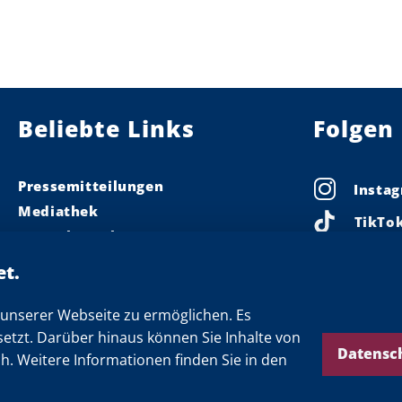
Beliebte Links
Folgen 
Pressemitteilungen
Insta
Mediathek
TikTo
Pressekontakt
Linke
Ministerpräsident
Landeskabinett
Faceb
Einsamkeit
unserer Webseite zu ermöglichen. Es
X
setzt. Darüber hinaus können Sie Inhalte von
Newsletter
Threa
Datensc
ch. Weitere Informationen finden Sie in den
YouTu