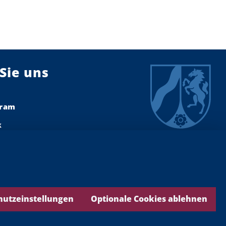
Sie uns
gram
k
dIn
ook
ds
hutzeinstellungen
Optionale Cookies ablehnen
be