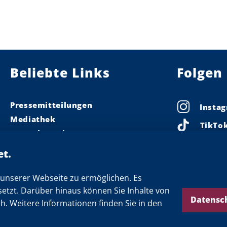
Beliebte Links
Folgen 
Pressemitteilungen
Insta
Mediathek
TikTo
Pressekontakt
Linke
Ministerpräsident
Landeskabinett
Faceb
Einsamkeit
unserer Webseite zu ermöglichen. Es
X
setzt. Darüber hinaus können Sie Inhalte von
Newsletter
Threa
Datensc
ch. Weitere Informationen finden Sie in den
YouTu