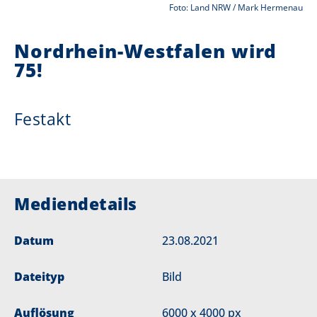
Foto: Land NRW / Mark Hermenau
i
Nordrhein-Westfalen wird
e
75!
r
:
Festakt
Mediendetails
Datum
23.08.2021
Dateityp
Bild
Auflösung
6000 x 4000 px