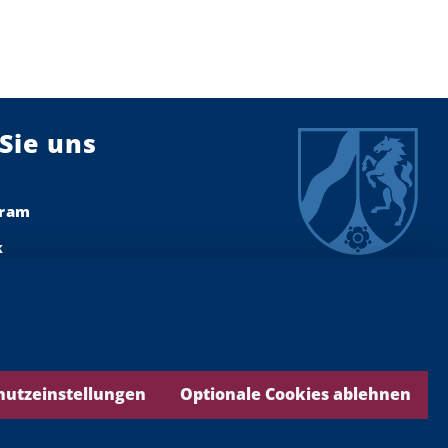
Sie uns
gram
k
dIn
ook
ds
hutzeinstellungen
Optionale Cookies ablehnen
be