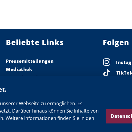
Beliebte Links
Folgen 
Pressemitteilungen
Insta
Mediathek
TikTo
Pressekontakt
Linke
Ministerpräsident
Landeskabinett
Faceb
Einsamkeit
unserer Webseite zu ermöglichen. Es
X
setzt. Darüber hinaus können Sie Inhalte von
Newsletter
Threa
Datensc
ch. Weitere Informationen finden Sie in den
YouTu