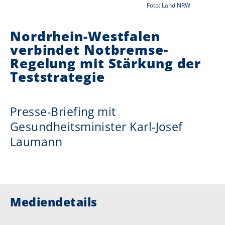
Foto: Land NRW
i
Nordrhein-Westfalen
e
verbindet Notbremse-
r
Regelung mit Stärkung der
:
Teststrategie
Presse-Briefing mit
Gesundheitsminister Karl-Josef
Laumann
Mediendetails