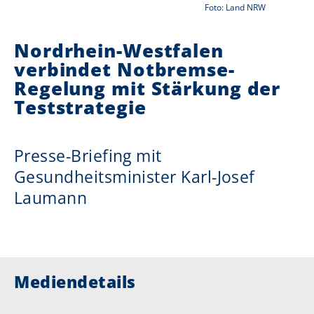
Foto: Land NRW
i
Nordrhein-Westfalen
e
verbindet Notbremse-
r
Regelung mit Stärkung der
:
Teststrategie
Presse-Briefing mit
Gesundheitsminister Karl-Josef
Laumann
Mediendetails