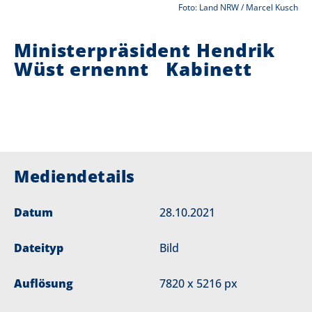
Foto: Land NRW / Marcel Kusch
i
Ministerpräsident Hendrik
e
Wüst ernennt Kabinett
r
:
Mediendetails
Datum
28.10.2021
Dateityp
Bild
Auflösung
7820 x 5216 px